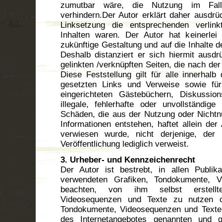
zumutbar wäre, die Nutzung im Falle
verhindern.Der Autor erklärt daher ausdrü
Linksetzung die entsprechenden verlinkt
Inhalten waren. Der Autor hat keinerlei 
zukünftige Gestaltung und auf die Inhalte d
Deshalb distanziert er sich hiermit ausdrü
gelinkten /verknüpften Seiten, die nach de
Diese Feststellung gilt für alle innerhal
gesetzten Links und Verweise sowie fü
eingerichteten Gästebüchern, Diskussion
illegale, fehlerhafte oder unvollständig
Schäden, die aus der Nutzung oder Nichtn
Informationen entstehen, haftet allein der
verwiesen wurde, nicht derjenige, der 
Veröffentlichung lediglich verweist.
3. Urheber- und Kennzeichenrecht
Der Autor ist bestrebt, in allen Publik
verwendeten Grafiken, Tondokumente, 
beachten, von ihm selbst erstellt
Videosequenzen und Texte zu nutzen od
Tondokumente, Videosequenzen und Texte z
des Internetangebotes genannten und g